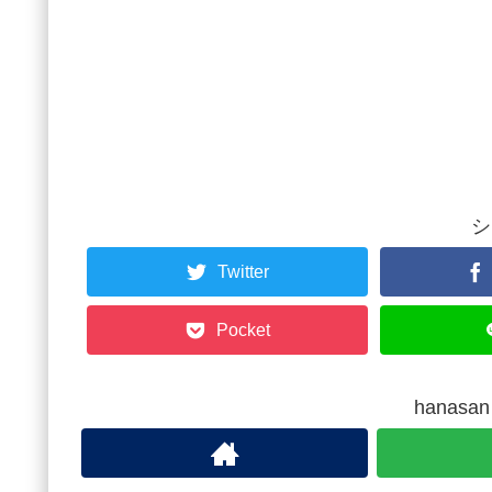
シ
Twitter
Pocket
hanas