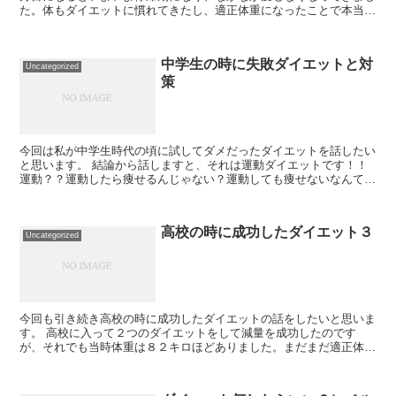
た。体もダイエットに慣れてきたし、適正体重になったことで本当に
痩せにくくなったのを感じました。また自分の中でも...
中学生の時に失敗ダイエットと対
Uncategorized
策
今回は私が中学生時代の頃に試してダメだったダイエットを話したい
と思います。 結論から話しますと、それは運動ダイエットです！！
運動？？運動したら痩せるんじゃない？運動しても痩せないなんて何
か問題があるんじゃない？と思われるかもし...
高校の時に成功したダイエット３
Uncategorized
今回も引き続き高校の時に成功したダイエットの話をしたいと思いま
す。 高校に入って２つのダイエットをして減量を成功したのです
が、それでも当時体重は８２キロほどありました。まだまだ適正体重
には程遠い所にいたそんな中で高校生初めての夏休みが...