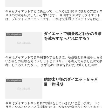
今回もダイエットするにあたって、出来るだけ簡単に痩せる方法オス
スメの方法を紹介したいと思います。 今回オススメするダイエット
は、プロテインダイエットです。これは文字通りプロテインを飲むだ
けのダイエットです。余分な脂肪分や糖質をカットし...
ダイエットで朝昼晩どれかの食事
Uncategorized
を減らすならどれにする？
今回はダイエットで食事制限をするときに、朝昼晩どれを減らしら良
いか自分の経験を元にメリットとデメリットを考えてみましたので参
考にしてみてください。 まず初めに朝食を抜いたり減らした時のメ
リットとデメリットですが、まずメリットは朝は忙し...
結婚太り後のダイエット８ヶ月
Uncategorized
目 停滞期
今回はダイエット８ヶ月目のお話をしていきたいと思います。 ８ヶ
月目になるといよいよ停滞期になり、なかなか痩せなくなってきまし