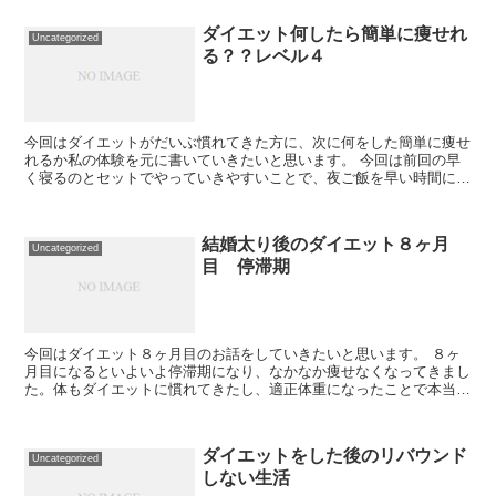
ダイエット何したら簡単に痩せれ
Uncategorized
る？？レベル４
今回はダイエットがだいぶ慣れてきた方に、次に何をした簡単に痩せ
れるか私の体験を元に書いていきたいと思います。 今回は前回の早
く寝るのとセットでやっていきやすいことで、夜ご飯を早い時間に食
る！！です。できれば夜７時までに夜ご飯を食べて欲...
結婚太り後のダイエット８ヶ月
Uncategorized
目 停滞期
今回はダイエット８ヶ月目のお話をしていきたいと思います。 ８ヶ
月目になるといよいよ停滞期になり、なかなか痩せなくなってきまし
た。体もダイエットに慣れてきたし、適正体重になったことで本当に
痩せにくくなったのを感じました。また自分の中でも...
ダイエットをした後のリバウンド
Uncategorized
しない生活