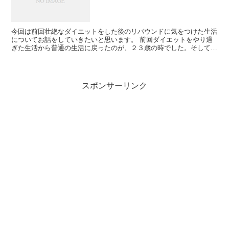
今回は前回壮絶なダイエットをした後のリバウンドに気をつけた生活
についてお話をしていきたいと思います。 前回ダイエットをやり過
ぎた生活から普通の生活に戻ったのが、２３歳の時でした。そしてそ
れから体重が急激に増えないよう、痩せ過ぎないよう...
スポンサーリンク