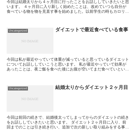
今回は結婚太りから４ヶ月目に行ったことをお話ししていきたいと思
います。 ４ヶ月目に入り新しく始めたことは、改めていつも自分が
食べている物を物を見直す事を始めました。以前学生の時もカロリー
の本を読んでいて大体この食べ物は太りそうだなぁと...
ダイエットで最近食べている食事
Uncategorized
今回は私が最近やっていて体重が減っていると思っているダイエット
についてお話ししていこうと思います。 私が最近やっていて効果が
あったことは、夜ご飯を食べた後にお腹が空いてまだ食べていという
気持ちがあるときにプロテインドリンクを飲むという...
結婚太りからダイエット２ヶ月目
Uncategorized
今回は前回の続きで、結婚後太ってしまってからのダイエットの続き
をお話ししていきたいと思います。 ダイエット２ヶ月目に入り、前
回までのことは引き続き行い、追加で次の新しい取り組みをする事に
しました。何をしたかというと炭水化物抜きダイエッ...