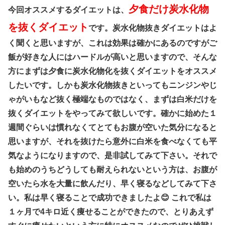
夕食だけ炭水化物
今回オススメするダイエットは、
を抜くダイエット
です。炭水化物抜きダイエットはよ
く聞くと思いますが、これは効果は確かにあるのですがご
飯が好きな人にはハードルが高いと思いますので、そんな
方にまずは夕食に炭水化物化を抜くダイエットをオススメ
したいです。しかも炭水化物抜きといってもニンジンやじ
ゃがいもなど抜く極端なものではなく、まずは白米だけを
抜くダイエットをやってみて欲しいです。確かに始めた１
週間ぐらいは慣れなくてとてもお腹が空いた気分になると
思いますが、それを抜けたら意外に白米を食べなくても平
気なようになりますので、是非試してみて下さい。それで
も始めのうちどうしても耐えられないという方は、お腹が
空いたら水を大量に飲んだり、早く寝るなどしてみて下さ
い。私は早く寝ることで成功できましたよ😊 これで私は
１ヶ月で4キロ近く痩せることができたので、とりあえず