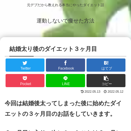
元デブだから教えれる本当にやったダイエット話
運動しないで痩せた方法
結婚太り後のダイエット３ヶ月目
Twitter
Facebook
はてブ
Pocket
LINE
コピー
2022.05.13
2022.05.12
今回は結婚後太ってしまった後に始めたダイ
エットの３ヶ月目のお話をしていきます。