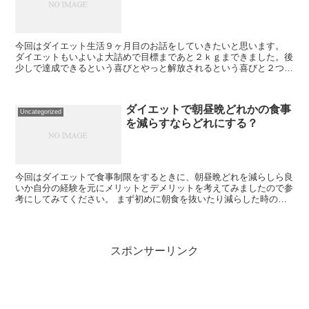
今回はダイエット生活９ヶ月目のお話をしていきたいと思います。
ダイエットもいよいよ大詰めで目標まであと２ｋｇまできました。後
少しで達成できるという喜びとやっと解放されるという喜びと２つの
喜びがありました。しかしそんなに甘くはなく結果だ...
ダイエットで朝昼晩どれかの食事
Uncategorized
を減らすならどれにする？
今回はダイエットで食事制限をするときに、朝昼晩どれを減らしら良
いか自分の経験を元にメリットとデメリットを考えてみましたので参
考にしてみてください。 まず初めに朝食を抜いたり減らした時のメ
リットとデメリットですが、まずメリットは朝は忙し...
スポンサーリンク